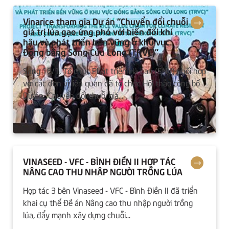
Vinarice tham gia Dự án “Chuyển đổi chuỗi
giá trị lúa gạo ứng phó với biến đổi khí
hậu và phát triển bền vững ở khu vực
Đồng bằng Sông Cửu Long (TRVC)”
Sáng 16/1, Tổ chức Phát triển Hà Lan (SNV) phối hợp
với các đơn vị liên quan đã tổ chức Hội thảo công bố
Dự án “Chuyển đổi chuỗi giá...
VINASEED - VFC - BÌNH ĐIỀN II HỢP TÁC
NÂNG CAO THU NHẬP NGƯỜI TRỒNG LÚA
Hợp tác 3 bên Vinaseed - VFC - Bình Điền II đã triển
khai cụ thể Đề án Nâng cao thu nhập người trồng
lúa, đẩy mạnh xây dựng chuỗi...