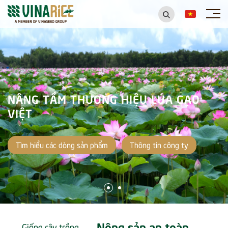
NÂNG TẦM THƯƠNG HIỆU LÚA GẠO
VIỆT
Tìm hiểu các dòng sản phẩm
Thông tin công ty
Nông sản an toàn
Giống cây trồng